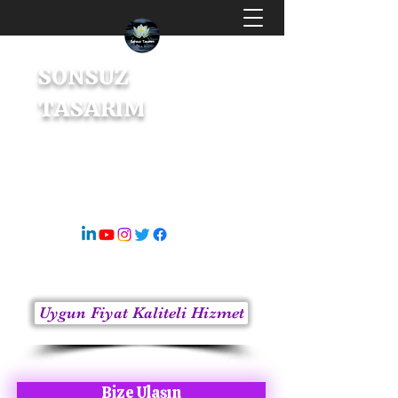
SONSUZ
TASARIM
Dijital Tasarım & İçerik Üretici
s8sonsuz@gmail.com
05363414675
Uygun Fiyat Kaliteli Hizmet
Bize Ulaşın