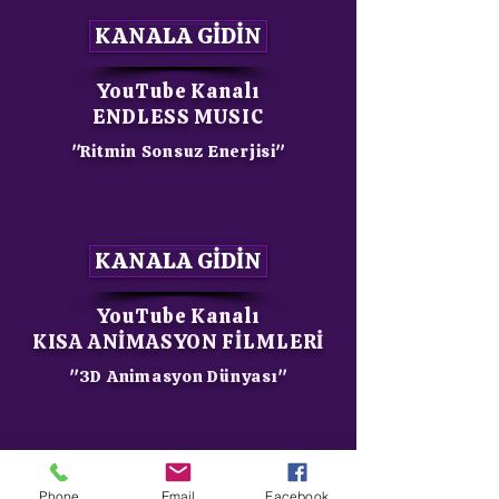
KANALA GİDİN
YouTube Kanalı
ENDLESS MUSIC
"Ritmin Sonsuz Enerjisi"
KANALA GİDİN
YouTube Kanalı
KISA ANİMASYON FİLMLERİ
"3D Animasyon Dünyası"
KANALA GİDİN
Phone
Email
Facebook