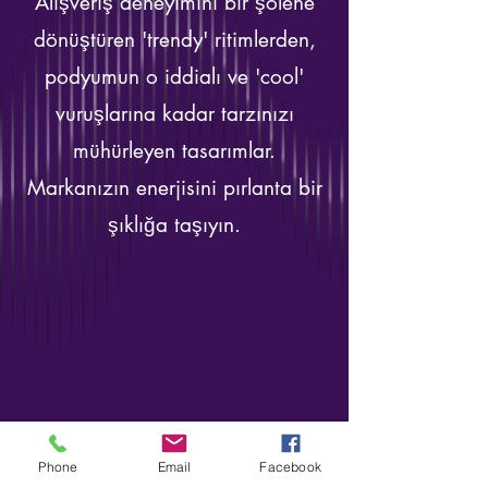
Alışveriş deneyimini bir şölene
dönüştüren 'trendy' ritimlerden,
podyumun o iddialı ve 'cool'
vuruşlarına kadar tarzınızı
mühürleyen tasarımlar.
Markanızın enerjisini pırlanta bir
şıklığa taşıyın.
Phone
Email
Facebook