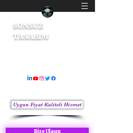
SONSUZ
TASARIM
Dijital Tasarım & İçerik Üretici
s8sonsuz@gmail.com
05363414675
Uygun Fiyat Kaliteli Hizmet
Bize Ulaşın