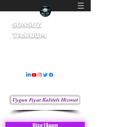
SONSUZ
TASARIM
Dijital Tasarım & İçerik Üretici
s8sonsuz@gmail.com
05363414675
Uygun Fiyat Kaliteli Hizmet
Bize Ulaşın