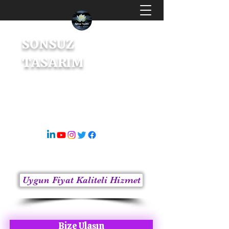
SONSUZ
TASARIM
Dijital Tasarım & İçerik Üretici
s8sonsuz@gmail.com
05363414675
Uygun Fiyat Kaliteli Hizmet
Bize Ulaşın