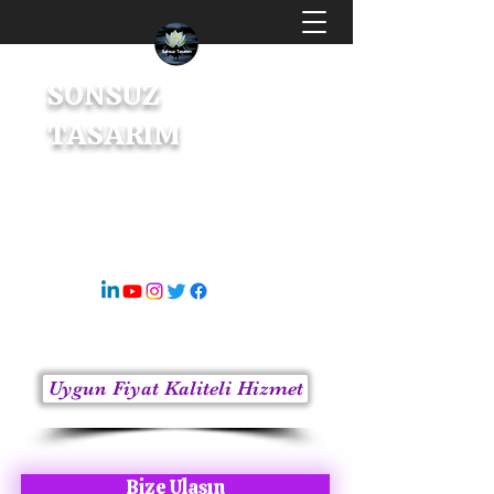
SONSUZ
TASARIM
Dijital Tasarım & İçerik Üretici
s8sonsuz@gmail.com
05363414675
Uygun Fiyat Kaliteli Hizmet
Bize Ulaşın