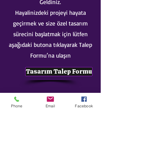
Geldiniz.
Hayalinizdeki projeyi hayata
geçirmek ve size özel tasarım
sürecini başlatmak için lütfen
aşağıdaki butona tıklayarak Talep
Formu’na ulaşın
Tasarım Talep Formu
s8sonsuz@gmail.com
Phone
Email
Facebook
05363414675
©2012, Sonsuz Tasarım tarafından