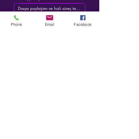
Projeyi Başlat
Phone
Email
Facebook
s8sonsuz@gmail.com
05363414675
©2012, Sonsuz Tasarım tarafından
kurulmuştur.