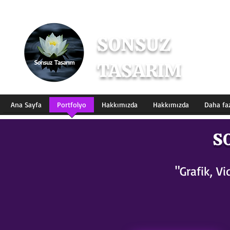
SONSUZ
TASARIM
Dijital Tasarım & İçerik Üret
Ana Sayfa
Portfolyo
Hakkımızda
Hakkımızda
Daha fa
S
"Grafik, 