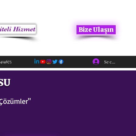
iteli Hizmet
Bize Ulaşın
414675
Se connecter
SU
 Çözümler"