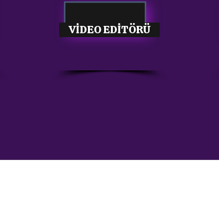
VİDEO EDİTÖRÜ
s8sonsuz@gmail.com
05363414675