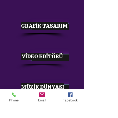
GRAFİK TASARIM
VİDEO EDİTÖRÜ
MÜZİK DÜNYASI
Phone
Email
Facebook
s8sonsuz@gmail.com
05363414675