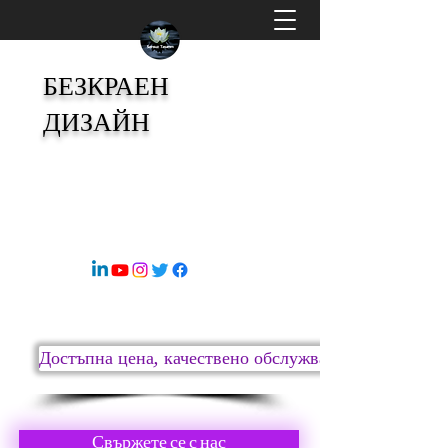
БЕЗКРАЕН
ДИЗАЙН
Безкрайният дизайн на Вселената
s8sonsuz@gmail.com
05363414675
Достъпна цена, качествено обслужване
Свържете се с нас