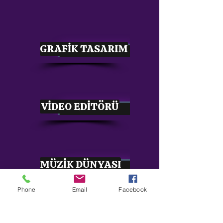
GRAFİK TASARIM
VİDEO EDİTÖRÜ
MÜZİK DÜNYASI
Phone
Email
Facebook
s8sonsuz@gmail.com
05363414675