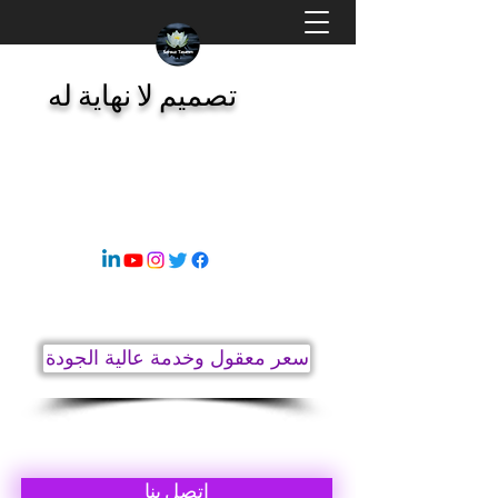
تصميم لا نهاية له
التصميم اللانهائي للكون
s8sonsuz@gmail.com
05363414675
سعر معقول وخدمة عالية الجودة
اتصل بنا