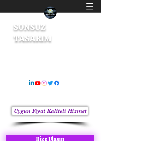
SONSUZ
TASARIM
Dijital Tasarım & İçerik Üretici
s8sonsuz@gmail.com
05363414675
Uygun Fiyat Kaliteli Hizmet
Bize Ulaşın