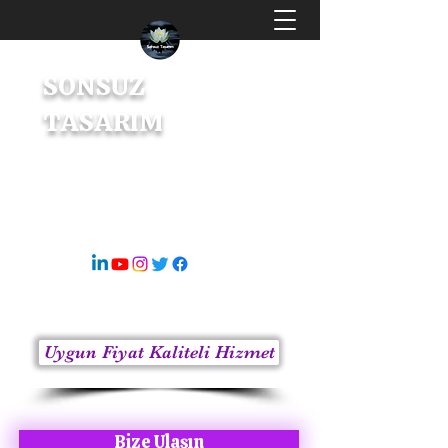
SONSUZ
TASARIM
Dijital Tasarım & İçerik Üretici
s8sonsuz@gmail.com
05363414675
Uygun Fiyat Kaliteli Hizmet
Bize Ulaşın