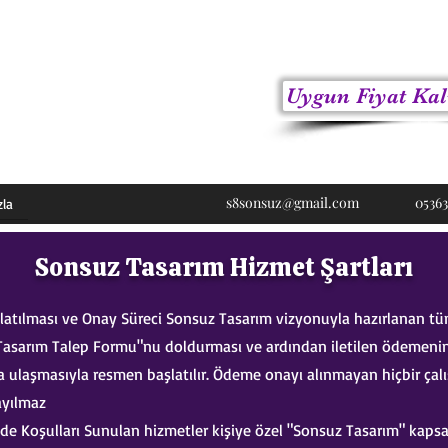
Uygun Fiyat Kal
ici
s8sonsuz@gmail.com
05363
zla
Sonsuz Tasarım Hizmet Şartları
latılması ve Onay Süreci Sonsuz Tasarım vizyonuyla hazırlanan tüm
Tasarım Talep Formu"nu doldurması ve ardından iletilen ödemeni
a ulaşmasıyla resmen başlatılır. Ödeme onayı alınmayan hiçbir çal
ayılmaz
e Koşulları Sunulan hizmetler kişiye özel "Sonsuz Tasarım" kap