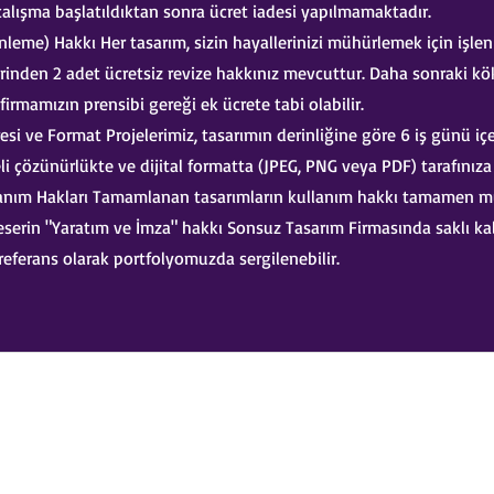
çalışma başlatıldıktan sonra ücret iadesi yapılmamaktadır.
leme) Hakkı Her tasarım, sizin hayallerinizi mühürlemek için işlen
erinden 2 adet ücretsiz revize hakkınız mevcuttur. Daha sonraki kö
 firmamızın prensibi gereği ek ücrete tabi olabilir.
si ve Format Projelerimiz, tasarımın derinliğine göre 6 iş günü içe
li çözünürlükte ve dijital formatta (JPEG, PNG veya PDF) tarafınıza t
lanım Hakları Tamamlanan tasarımların kullanım hakkı tamamen m
 eserin "Yaratım ve İmza" hakkı Sonsuz Tasarım Firmasında saklı kal
 referans olarak portfolyomuzda sergilenebilir.
s8sonsuz@gmail.com
05363414675