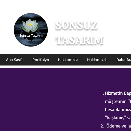
SONSUZ
TASARIM
Dijital Tasarım & İçerik Üret
Ana Sayfa
Portfolyo
Hakkımızda
Hakkımızda
Daha fa
Hizmetin Baş
müşterinin "
hesaplarımız
"başlamış" s
Ödeme ve İad