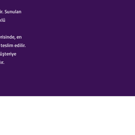
ir. Sunulan
klü
risinde, en
eslim edilir.
üşteriye
ır.