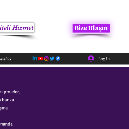
iteli Hizmet
Bize Ulaşın
414675
Log In
 projeler,
n banka
ışma
samında