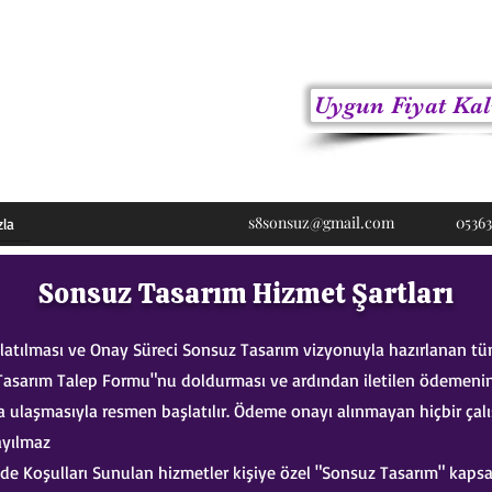
Uygun Fiyat Kal
ici
s8sonsuz@gmail.com
05363
zla
Sonsuz Tasarım Hizmet Şartları
latılması ve Onay Süreci Sonsuz Tasarım vizyonuyla hazırlanan tüm
Tasarım Talep Formu"nu doldurması ve ardından iletilen ödemeni
a ulaşmasıyla resmen başlatılır. Ödeme onayı alınmayan hiçbir çal
ayılmaz
e Koşulları Sunulan hizmetler kişiye özel "Sonsuz Tasarım" kap