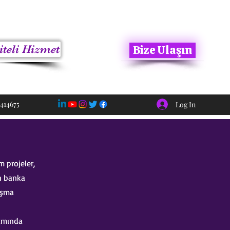
iteli Hizmet
Bize Ulaşın
414675
Log In
 projeler,
n banka
ışma
samında