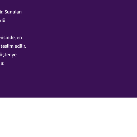
ir. Sunulan
klü
risinde, en
eslim edilir.
üşteriye
ır.