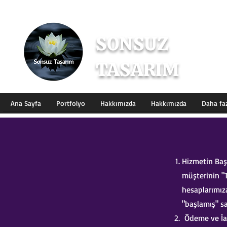
SONSUZ
TASARIM
Dijital Tasarım & İçerik Üret
Ana Sayfa
Portfolyo
Hakkımızda
Hakkımızda
Daha fa
Hizmetin Baş
müşterinin "
hesaplarımız
"başlamış" s
Ödeme ve İad