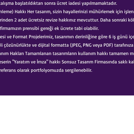
çalışma başlatıldıktan sonra ücret iadesi yapılmamaktadır.
leme) Hakkı Her tasarım, sizin hayallerinizi mühürlemek için işlen
erinden 2 adet ücretsiz revize hakkınız mevcuttur. Daha sonraki kö
 firmamızın prensibi gereği ek ücrete tabi olabilir.
si ve Format Projelerimiz, tasarımın derinliğine göre 6 iş günü içe
li çözünürlükte ve dijital formatta (JPEG, PNG veya PDF) tarafınıza t
lanım Hakları Tamamlanan tasarımların kullanım hakkı tamamen m
 eserin "Yaratım ve İmza" hakkı Sonsuz Tasarım Firmasında saklı kal
 referans olarak portfolyomuzda sergilenebilir.
s8sonsuz@gmail.com
05363414675