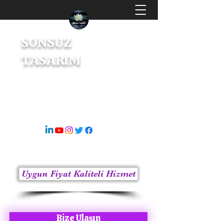
SONSUZ
TASARIM
Dijital Tasarım & İçerik Üretici
s8sonsuz@gmail.com
05363414675
Uygun Fiyat Kaliteli Hizmet
Bize Ulaşın