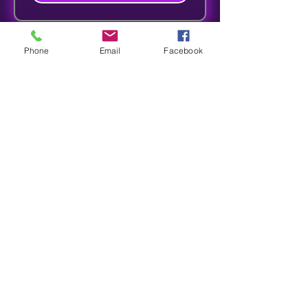
Phone
Email
Facebook
s8sonsuz@gmail.com
05363414675
©2012, Sonsuz Tasarım tarafından
kurulmuştur.