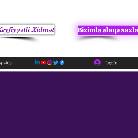
Keyfiyyətli Xidmət
Bizimlə əlaqə saxl
414675
Log In