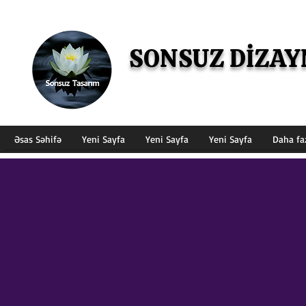
SONSUZ DİZAY
Kainatın Sonsuz Dizaynı
Əsas Səhifə
Yeni Sayfa
Yeni Sayfa
Yeni Sayfa
Daha fa