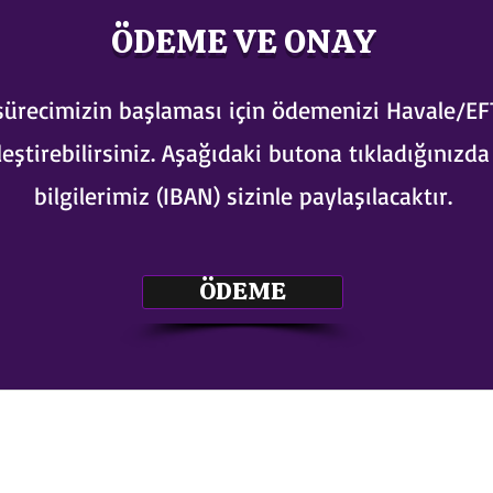
ÖDEME VE ONAY
sürecimizin başlaması için ödemenizi Havale/EF
eştirebilirsiniz. Aşağıdaki butona tıkladığınızd
bilgilerimiz (IBAN) sizinle paylaşılacaktır.
ÖDEME
s8sonsuz@gmail.com
05363414675