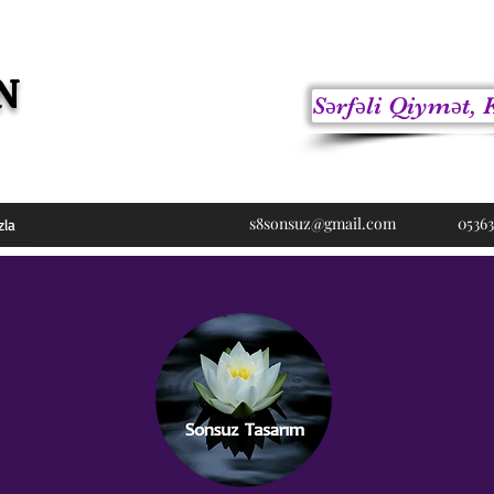
N
Sərfəli Qiymət, 
s8sonsuz@gmail.com
05363
zla