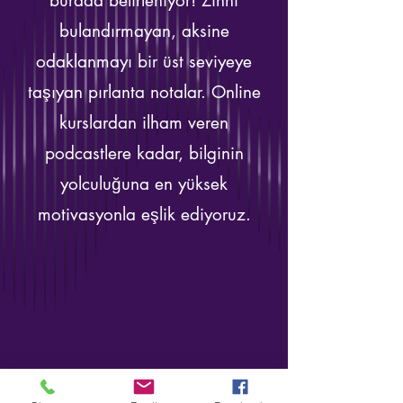
burada belirleniyor! Zihni
bulandırmayan, aksine
odaklanmayı bir üst seviyeye
taşıyan pırlanta notalar. Online
kurslardan ilham veren
podcastlere kadar, bilginin
yolculuğuna en yüksek
motivasyonla eşlik ediyoruz.