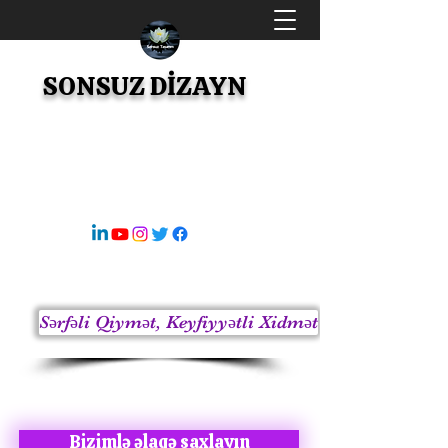
SONSUZ DİZAYN
Kainatın Sonsuz Dizaynı
s8sonsuz@gmail.com
05363414675
Sərfəli Qiymət, Keyfiyyətli Xidmət
Bizimlə əlaqə saxlayın