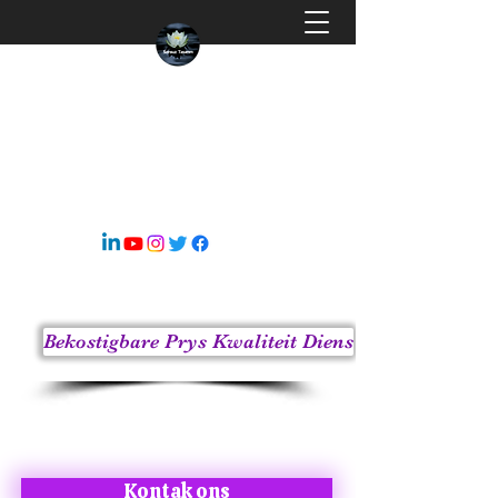
EINDELOSE ONTWERP
Die Oneindige Ontwerp van die Heelal
s8sonsuz@gmail.com
05363414675
Bekostigbare Prys Kwaliteit Diens
Kontak ons