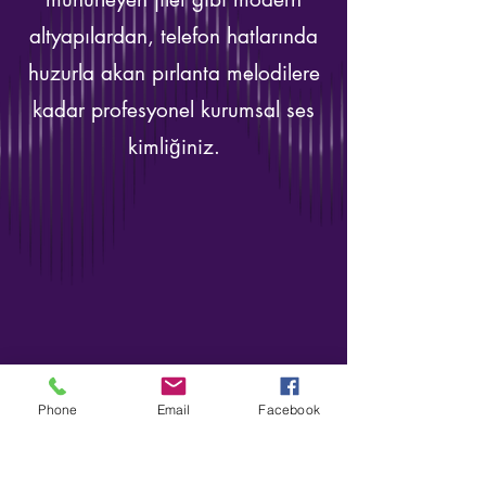
altyapılardan, telefon hatlarında
huzurla akan pırlanta melodilere
kadar profesyonel kurumsal ses
kimliğiniz.
Phone
Email
Facebook
s8sonsuz@gmail.com
05363414675