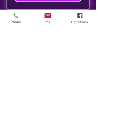
Phone
Email
Facebook
s8sonsuz@gmail.com
05363414675
©2022, gestig deur Sonsuz Musiek &
Kunsontwerp.