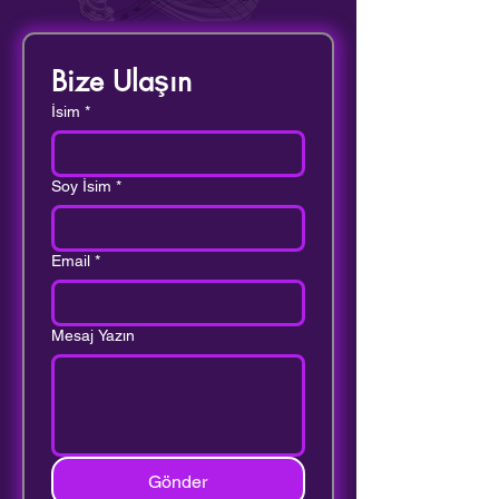
Bize Ulaşın
İsim
*
Soy İsim
*
Email
*
Mesaj Yazın
Gönder