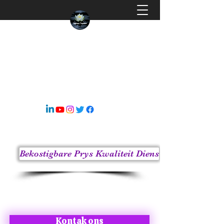
EINDELOSE ONTWERP
Die Oneindige Ontwerp van die Heelal
s8sonsuz@gmail.com
05363414675
Bekostigbare Prys Kwaliteit Diens
Kontak ons