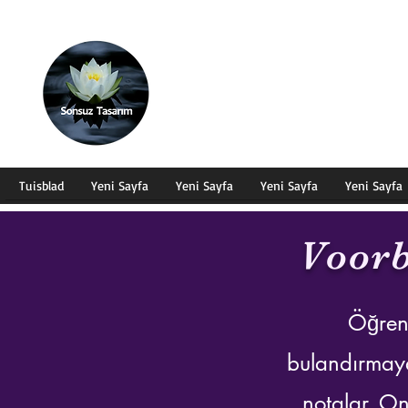
EINDELOSE ONTWERP
Die Oneindige Ontwerp van die Heelal
Tuisblad
Yeni Sayfa
Yeni Sayfa
Yeni Sayfa
Yeni Sayfa
Voor
Öğrenm
bulandırmaya
notalar. On