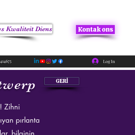
s Kwaliteit Diens
Kontak ons
414675
Log In
twerp
GERİ
! Zihni
ıyan pırlanta
ar, bilginin