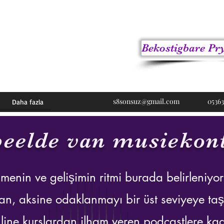
Bekostigbare Pry
s8sonsuz@gmail.com
05363
Daha fazla
beelde van musiekon
enin ve gelişimin ritmi burada belirleniyor
n, aksine odaklanmayı bir üst seviyeye taş
line kurslardan ilham veren podcastlere kad